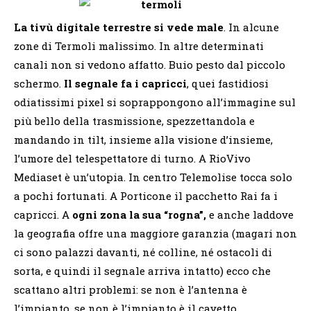
La tivù digitale terrestre si vede male
. In alcune
zone di Termoli malissimo. In altre determinati
canali non si vedono affatto. Buio pesto dal piccolo
schermo.
Il segnale fa i capricci
, quei fastidiosi
odiatissimi pixel si soprappongono all’immagine sul
più bello della trasmissione, spezzettandola e
mandando in tilt, insieme alla visione d’insieme,
l’umore del telespettatore di turno. A RioVivo
Mediaset è un’utopia. In centro Telemolise tocca solo
a pochi fortunati. A Porticone il pacchetto Rai fa i
capricci. A
ogni zona la sua “rogna”,
e anche laddove
la geografia offre una maggiore garanzia (magari non
ci sono palazzi davanti, né colline, né ostacoli di
sorta, e quindi il segnale arriva intatto) ecco che
scattano altri problemi: se non è l’antenna è
l’impianto, se non è l’impianto è il cavetto.