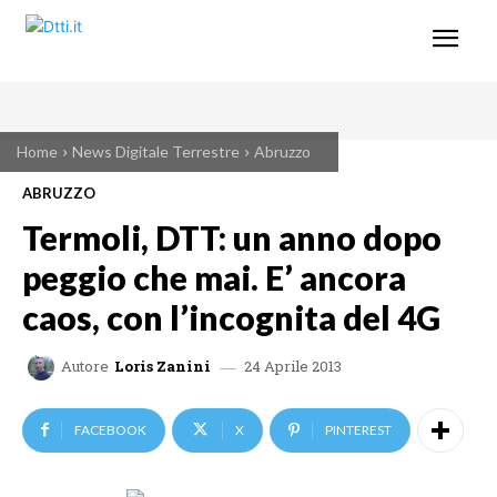
Home
News Digitale Terrestre
Abruzzo
ABRUZZO
Termoli, DTT: un anno dopo
peggio che mai. E’ ancora
caos, con l’incognita del 4G
24 Aprile 2013
Autore
Loris Zanini
FACEBOOK
X
PINTEREST