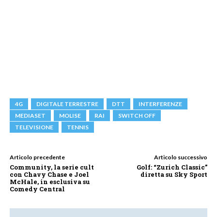
4G
DIGITALE TERRESTRE
DTT
INTERFERENZE
MEDIASET
MOLISE
RAI
SWITCH OFF
TELEVISIONE
TENNIS
Articolo precedente
Articolo successivo
Community, la serie cult
Golf: “Zurich Classic”
con Chavy Chase e Joel
diretta su Sky Sport
McHale, in esclusiva su
Comedy Central