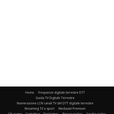
Home
Frequenze digitale terrestre DTT
Guida TV Digitale Terrestre
Numerazione LCN canali TV del DTT digitale terrestre
Streaming TV e sport
Mediaset Premium
Chi siamo – Contattaci – Disclaimer
Privacy policy
Cookie policy