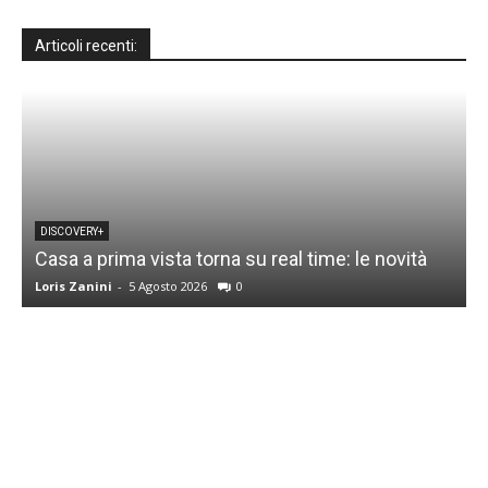
Articoli recenti:
DISCOVERY+
Casa a prima vista torna su real time: le novità
M
Loris Zanini
-
5 Agosto 2026
0
L