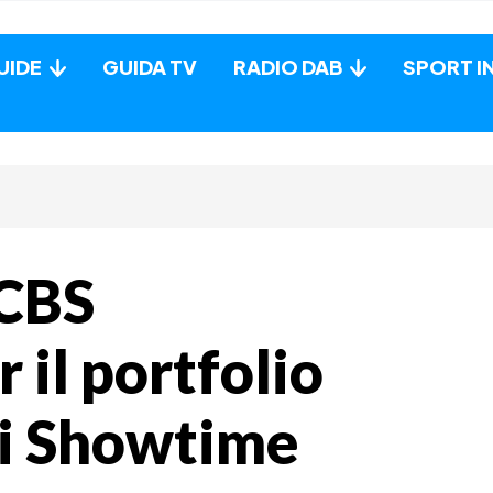
UIDE
GUIDA TV
RADIO DAB
SPORT I
 CBS
 il portfolio
di Showtime