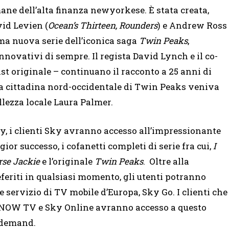
e dell’alta finanza newyorkese. È stata creata,
id Levien (
Ocean’s Thirteen, Rounders
) e Andrew Ross
sima nuova serie dell’iconica saga
Twin Peaks
,
nnovativi di sempre. Il regista David Lynch e il co-
st originale – continuano il racconto a 25 anni di
ca cittadina nord-occidentale di Twin Peaks veniva
llezza locale Laura Palmer.
, i clienti Sky avranno accesso all’impressionante
 successo, i cofanetti completi di serie fra cui,
I
urse Jackie
e l’originale
Twin Peaks
. Oltre alla
feriti in qualsiasi momento, gli utenti potranno
 servizio di TV mobile d’Europa, Sky Go. I clienti che
, NOW TV e Sky Online avranno accesso a questo
n demand.