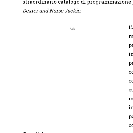
straordinario catalogo di programmazione pr
Dexter and Nurse Jackie
.
L
Ads
m
p
i
p
c
c
e
m
i
p
c