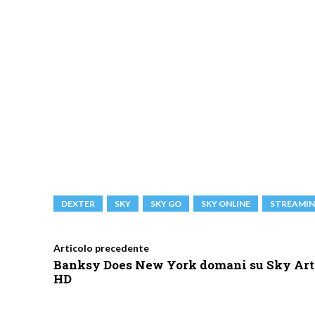
DEXTER
SKY
SKY GO
SKY ONLINE
STREAMI
Articolo precedente
Banksy Does New York domani su Sky Art
HD