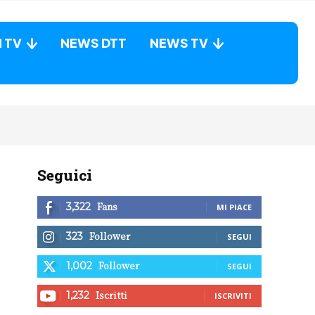
N TV
NEWS DTT
NEWS TV
Seguici
Fans
3,322
MI PIACE
Follower
323
SEGUI
Follower
1,002
SEGUI
Iscritti
1,232
ISCRIVITI