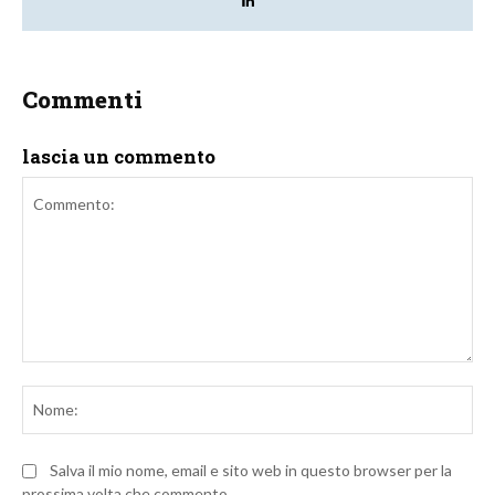
Commenti
lascia un commento
Commento:
No
Salva il mio nome, email e sito web in questo browser per la
prossima volta che commento.