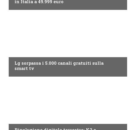
in Italia a 49.999 euro
NEWS DIGITALE TERRESTRE
Lg sorpassa i 5.000 canali gratuiti sulla
smart tv
NEWS DIGITALE TERRESTRE
Rivoluzione digitale terrestre: K2 e