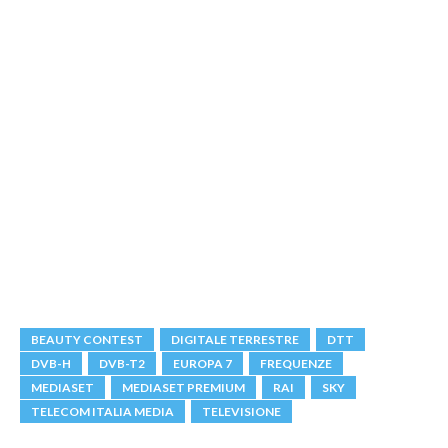
BEAUTY CONTEST
DIGITALE TERRESTRE
DTT
DVB-H
DVB-T2
EUROPA 7
FREQUENZE
MEDIASET
MEDIASET PREMIUM
RAI
SKY
TELECOM ITALIA MEDIA
TELEVISIONE