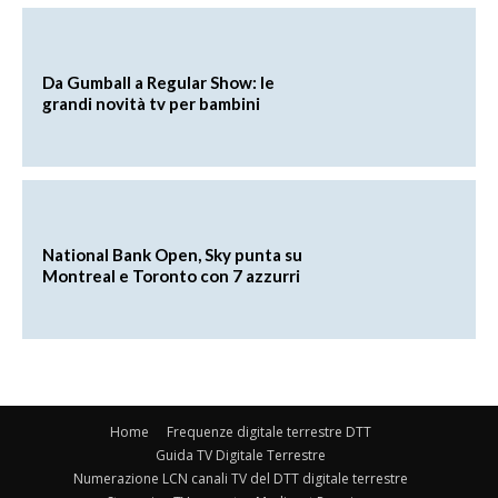
Da Gumball a Regular Show: le
grandi novità tv per bambini
National Bank Open, Sky punta su
Montreal e Toronto con 7 azzurri
Home
Frequenze digitale terrestre DTT
Guida TV Digitale Terrestre
Numerazione LCN canali TV del DTT digitale terrestre