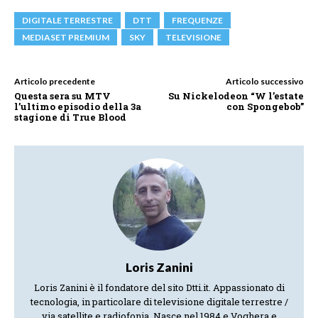
DIGITALE TERRESTRE
DTT
FREQUENZE
MEDIASET PREMIUM
SKY
TELEVISIONE
Articolo precedente
Articolo successivo
Questa sera su MTV
Su Nickelodeon “W l’estate
l’ultimo episodio della 3a
con Spongebob”
stagione di True Blood
Loris Zanini
Loris Zanini è il fondatore del sito Dtti.it. Appassionato di
tecnologia, in particolare di televisione digitale terrestre /
via satellite e radiofonia. Nasce nel 1984 e Voghera e