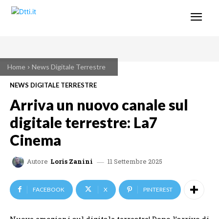
Home
News Digitale Terrestre
NEWS DIGITALE TERRESTRE
Arriva un nuovo canale sul
digitale terrestre: La7
Cinema
11 Settembre 2025
Autore
Loris Zanini
FACEBOOK
X
PINTEREST
Nuove emozioni sul digitale terrestre! Dopo l’arrivo di