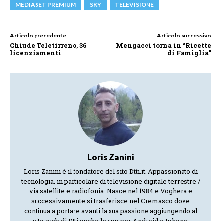
MEDIASET PREMIUM
SKY
TELEVISIONE
Articolo precedente
Articolo successivo
Chiude Teletirreno, 36
Mengacci torna in “Ricette
licenziamenti
di Famiglia”
Loris Zanini
Loris Zanini è il fondatore del sito Dtti.it. Appassionato di
tecnologia, in particolare di televisione digitale terrestre /
via satellite e radiofonia. Nasce nel 1984 e Voghera e
successivamente si trasferisce nel Cremasco dove
continua a portare avanti la sua passione aggiungendo al
sito web di Dtti anche le app per Android e Iphone.