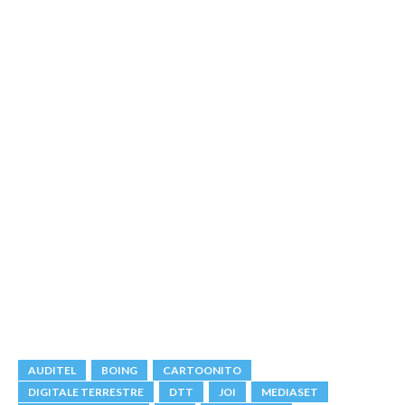
AUDITEL
BOING
CARTOONITO
DIGITALE TERRESTRE
DTT
JOI
MEDIASET