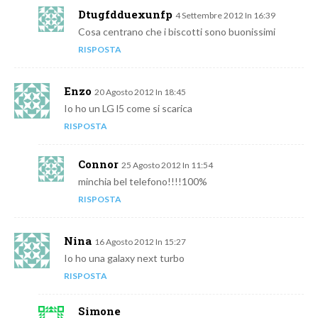
Dtugfdduexunfp
4 Settembre 2012 In 16:39
Cosa centrano che i biscotti sono buonissimi
RISPOSTA
Enzo
20 Agosto 2012 In 18:45
Io ho un LG l5 come si scarica
RISPOSTA
Connor
25 Agosto 2012 In 11:54
minchia bel telefono!!!!100%
RISPOSTA
Nina
16 Agosto 2012 In 15:27
Io ho una galaxy next turbo
RISPOSTA
Simone