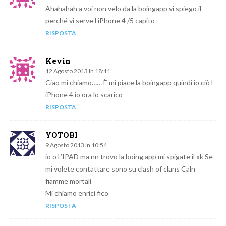
Ahahahah a voi non velo da la boingapp vi spiego il
perché vi serve l iPhone 4 /5 capito
RISPOSTA
Kevin
12 Agosto 2013 In 18:11
Ciao mi chiamo…… È mi piace la boingapp quindi io ciò l
iPhone 4 io ora lo scarico
RISPOSTA
YOTOBI
9 Agosto 2013 In 10:54
io o L’IPAD ma nn trovo la boing app mi spigate il xk Se
mi volete contattare sono su clash of clans Caln
fiamme mortali
Mi chiamo enrici fico
RISPOSTA