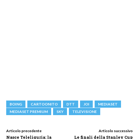
BOING
CARTOONITO
DTT
JOI
MEDIASET
MEDIASET PREMIUM
SKY
TELEVISIONE
Articolo precedente
Articolo successivo
Nasce Teleliguria: la
Le finali della Stanley Cup