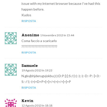
issue with my internet browser because I’ve had this
happen before.
Kudos
RISPOSTA
Anonimo
1 Novembre 2013 In 15:44
Coma faccio a scaricarlo
?????????????????????????
RISPOSTA
Samuele
19 Agosto 2013 In 19:23
N.gkvjbhjderugvjokbu;):):D:P:]:[:S:/:|:(:-);-):-D:-P:-]<3:-
S:-/:'(:-(=)=D=P=[=]=/=(=(=/=[=]=P
RISPOSTA
Kevin
12 Agosto 2013 In 18:18