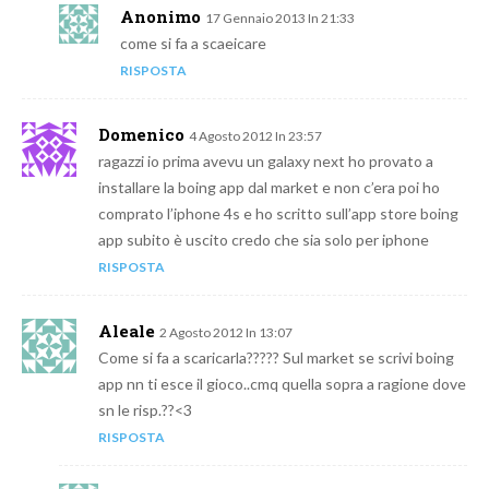
Anonimo
17 Gennaio 2013 In 21:33
come si fa a scaeicare
RISPOSTA
Domenico
4 Agosto 2012 In 23:57
ragazzi io prima avevu un galaxy next ho provato a
installare la boing app dal market e non c’era poi ho
comprato l’iphone 4s e ho scritto sull’app store boing
app subito è uscito credo che sia solo per iphone
RISPOSTA
Aleale
2 Agosto 2012 In 13:07
Come si fa a scaricarla????? Sul market se scrivi boing
app nn ti esce il gioco..cmq quella sopra a ragione dove
sn le risp.??<3
RISPOSTA