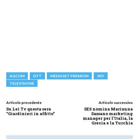
AGCOM
DTT
MEDIASET PREMIUM
SKY
TELEVISIONE
Articolo precedente
Articolo successivo
Su Lei Tv questa sera
SES nomina Marianna
“Giardinieri in affitto”
Sassano marketing
manager per l’Italia, la
Grecia e la Turchia