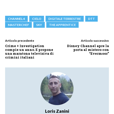
CHANNEL 4
CIELO
DIGITALE TERRESTRE
DTT
MASTERCHEF
SKY
THE APPRENTICE
Articolo precedente
Articolo successivo
Crime + Investigation
Disney Channel apre la
compie un anno. E propone
porta al mistero con
una maratona televisiva di
“Evermoor”
crimini italiani
Loris Zanini