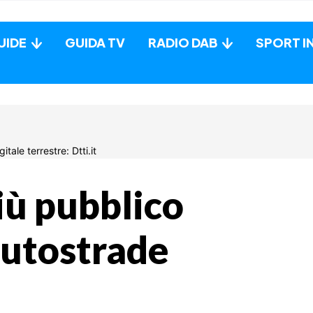
UIDE
GUIDA TV
RADIO DAB
SPORT I
più pubblico
 autostrade