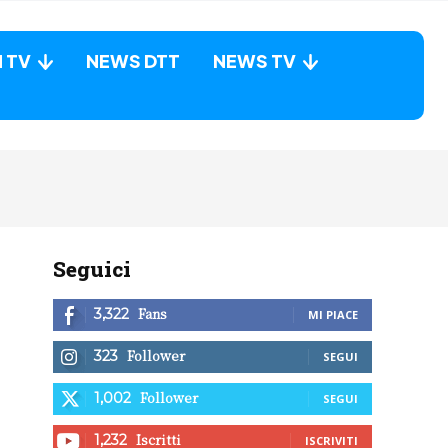
N TV
NEWS DTT
NEWS TV
Seguici
Fans
3,322
MI PIACE
Follower
323
SEGUI
Follower
1,002
SEGUI
Iscritti
1,232
ISCRIVITI