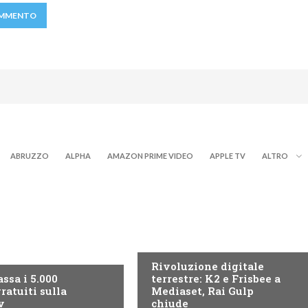
ABRUZZO
ALPHA
AMAZON PRIME VIDEO
APPLE TV
ALTRO
NEWS DIGITALE TERRESTRE
ITALE TERRESTRE
Rivoluzione digitale
ssa i 5.000
terrestre: K2 e Frisbee a
ratuiti sulla
Mediaset, Rai Gulp
v
chiude