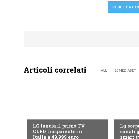
Articoli correlati
ALL
20 MEDIASET
NEWS DIGITALE TERRESTRE
NEWS DIG
LG lancia il primo TV
Lg sorpa
OLED trasparente in
canali g
Italia a 49.999 euro
smart t