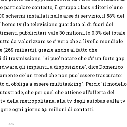
 particolare contesto, il gruppo Class Editori e’ uno
0 schermi installati nelle aree di servizio, il 58% del
f home tv (la televisione guardata al di fuori del
imenti pubblicitari vale 30 milioni, lo 0,3% del totale
 tutto da valorizzare se e’ vero che a livello mondiale
ale (269 miliardi), grazie anche al fatto che
di trasmissione. “Si puo’ notare che c’e’ un forte gap
hardware, gli impianti, a disposizione”, dice Domenico
rtamente c’e’ un trend che non puo’ essere trascurato:
o ci obbliga a essere multitasking”. Percio’ il modello
ostrade, che per quel che attiene all’offerta del
tv della metropolitana, alla tv degli autobus e alla tv
gere ogni giorno 5,5 milioni di contatti.
Ads