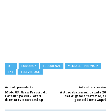
DTT
EUROPA 7
FREQUENZE
MEDIASET PREMIUM
SKY
TELEVISIONE
Articolo precedente
Articolo successivo
Moto GP: Gran Premio di
Arturo sbarca sul canale 20
Catalunya 2012: orari
del digitale terrestre, al
diretta tv e streaming
posto di ReteCapri