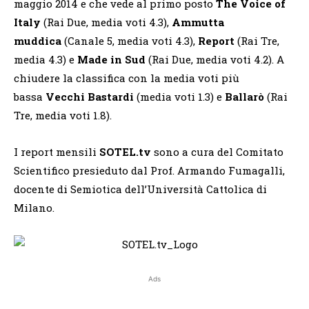
maggio 2014 e che vede al primo posto
The Voice of
Italy
(Rai Due, media voti 4.3),
Ammutta
muddica
(Canale 5, media voti 4.3),
Report
(Rai Tre,
media 4.3) e
Made in Sud
(Rai Due, media voti 4.2). A
chiudere la classifica con la media voti più
bassa
Vecchi Bastardi
(media voti 1.3) e
Ballarò
(Rai
Tre, media voti 1.8).
I report mensili
SOTEL.tv
sono a cura del Comitato
Scientifico presieduto dal Prof. Armando Fumagalli,
docente di Semiotica dell’Università Cattolica di
Milano.
Ads