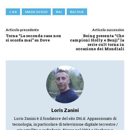
J-AX
MADE IN SUD
RAI
RAI DUE
Articolo precedente
Articolo successivo
Torna “La seconda casa non
Boing presenta “Che
si scorda mai” su Dove
campioni Holly e Benji” la
serie cult torna in
occasione dei Mondiali
Loris Zanini
Loris Zanini è il fondatore del sito Dtti.it. Appassionato di
tecnologia, in particolare di televisione digitale terrestre /
via satellite e radiofonia. Nasce nel 1984 e Voghera e