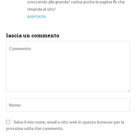
crescendo alla grande! carina anche la pagina fb che
rimanda al sito!
RISPOSTA
lascia un commento
Commento:
No
Salva il mio nome, email e sito web in questo browser per la
prossima volta che commento.