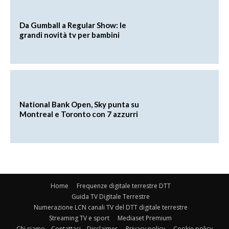
Da Gumball a Regular Show: le
grandi novità tv per bambini
National Bank Open, Sky punta su
Montreal e Toronto con 7 azzurri
Home
Frequenze digitale terrestre DTT
Guida TV Digitale Terrestre
Numerazione LCN canali TV del DTT digitale terrestre
Streaming TV e sport
Mediaset Premium
Chi siamo – Contattaci – Disclaimer
Privacy policy
Cookie policy