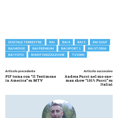
DIGITALE TERRESTRE
RAI
RAI 4
RAI 5
RAI GULP
RAI MOVIE
RAI PREMIUM
RAI SPORT 1
RAI STORIA
RAI YOYO
RISINTONIZZAZIONE
TV2000
Articolo precedente
Articolo successivo
PIF torna con “Il Testimone
Andrea Pucci nel suo one-
in America” su MTV
man show “101% Pucci” su
Italia1