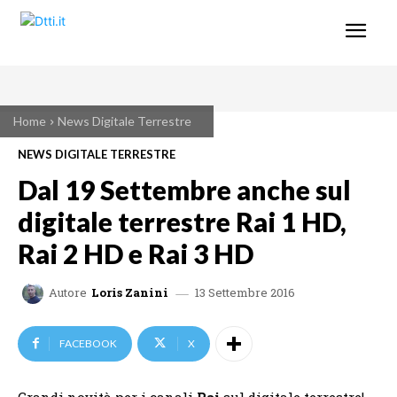
Home
News Digitale Terrestre
NEWS DIGITALE TERRESTRE
Dal 19 Settembre anche sul
digitale terrestre Rai 1 HD,
Rai 2 HD e Rai 3 HD
13 Settembre 2016
Autore
Loris Zanini
FACEBOOK
X
Grandi novità per i canali
Rai
sul digitale terrestre!