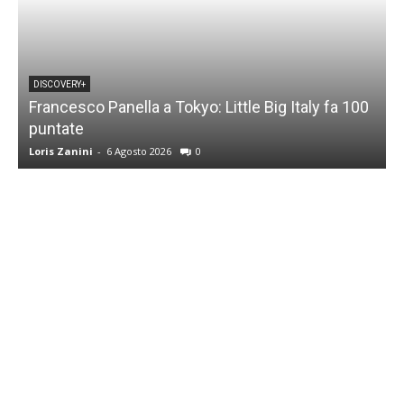
DISCOVERY+
Francesco Panella a Tokyo: Little Big Italy fa 100
puntate
C
Loris Zanini
-
6 Agosto 2026
0
L