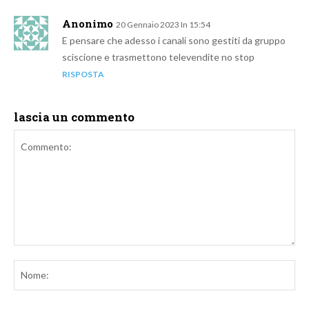
Anonimo
20 Gennaio 2023 In 15:54
E pensare che adesso i canali sono gestiti da gruppo
sciscione e trasmettono televendite no stop
RISPOSTA
lascia un commento
Commento:
No