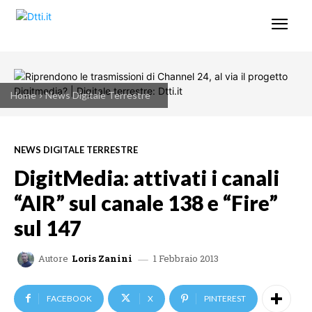
Home
News Digitale Terrestre
NEWS DIGITALE TERRESTRE
DigitMedia: attivati i canali
“AIR” sul canale 138 e “Fire”
sul 147
1 Febbraio 2013
Autore
Loris Zanini
FACEBOOK
X
PINTEREST