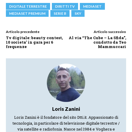
DIGITALE TERRESTRE
DIRITTI TV
MEDIASET
MEDIASET PREMIUM
SERIE B
SKY
Articolo precedente
Articolo successivo
Tv digitale: beauty contest,
Al via “The Cube – La Sfida”,
10 societa’ in gara per 6
condotto da Teo
frequenze
Mammuccari
Loris Zanini
Loris Zanini è il fondatore del sito Dtti.it. Appassionato di
tecnologia, in particolare di televisione digitale terrestre /
via satellite e radiofonia. Nasce nel 1984 e Voghera e