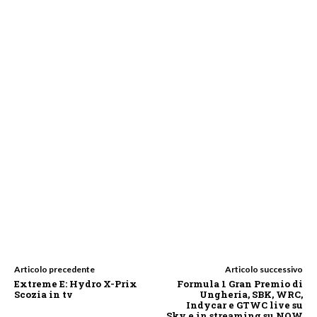
Articolo precedente
Articolo successivo
Extreme E: Hydro X-Prix
Formula 1 Gran Premio di
Scozia in tv
Ungheria, SBK, WRC,
Indycar e GTWC live su
Sky e in streaming su NOW