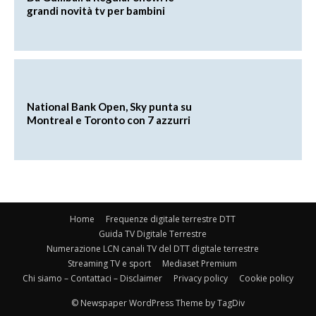
grandi novità tv per bambini
National Bank Open, Sky punta su
Montreal e Toronto con 7 azzurri
Home
Frequenze digitale terrestre DTT
Guida TV Digitale Terrestre
Numerazione LCN canali TV del DTT digitale terrestre
Streaming TV e sport
Mediaset Premium
Chi siamo – Contattaci – Disclaimer
Privacy policy
Cookie policy
© Newspaper WordPress Theme by TagDiv