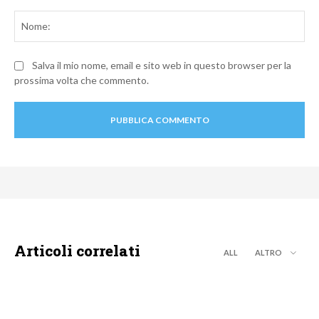
Commento:
No
Salva il mio nome, email e sito web in questo browser per la
prossima volta che commento.
Articoli correlati
ALL
ALTRO