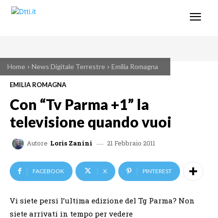
Home
News Digitale Terrestre
Emilia Romagna
EMILIA ROMAGNA
Con “Tv Parma +1” la
televisione quando vuoi
21 Febbraio 2011
Autore
Loris Zanini
FACEBOOK
X
PINTEREST
Vi siete persi l’ultima edizione del Tg Parma? Non
siete arrivati in tempo per vedere