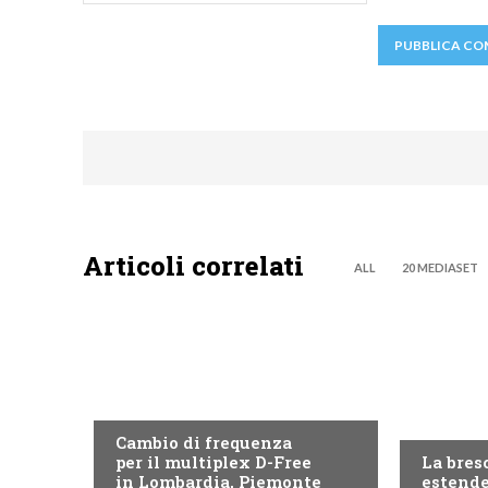
Articoli correlati
ALL
20 MEDIASET
EMILIA ROMAGNA
EMILIA 
Cambio di frequenza
per il multiplex D-Free
La bres
in Lombardia, Piemonte
estende