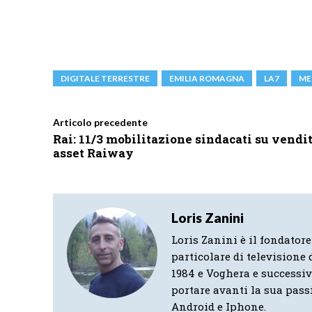
DIGITALE TERRESTRE
EMILIA ROMAGNA
LA7
ME
Articolo precedente
Rai: 11/3 mobilitazione sindacati su vendi
asset Raiway
Loris Zanini
Loris Zanini è il fondatore
particolare di televisione d
1984 e Voghera e successi
portare avanti la sua pass
Android e Iphone.