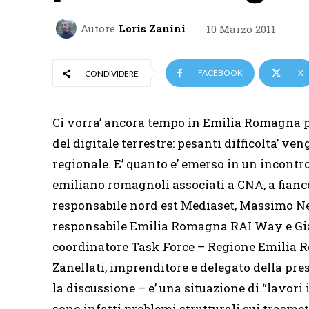
Autore
Loris Zanini
10 Marzo 2011
FACEBOOK
X
CONDIVIDERE
Ci vorra’ ancora tempo in Emilia Romagna per
del digitale terrestre: pesanti difficolta’ ve
regionale. E’ quanto e’ emerso in un incontr
emiliano romagnoli associati a CNA, a fianco
responsabile nord est Mediaset, Massimo Ne
responsabile Emilia Romagna RAI Way e Gian
coordinatore Task Force – Regione Emilia R
Zanellati, imprenditore e delegato della pr
la discussione – e’ una situazione di “lavori
sono infatti problemi strutturali sui trasme