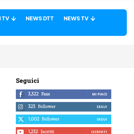
N TV
NEWS DTT
NEWS TV
Seguici
Fans
3,322
MI PIACE
Follower
323
SEGUI
Follower
1,002
SEGUI
Iscritti
1,232
ISCRIVITI