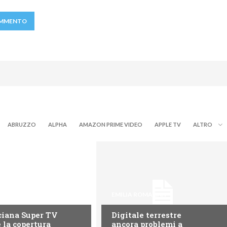
ABRUZZO
ALPHA
AMAZON PRIME VIDEO
APPLE TV
ALTRO
ROMAGNA
EMILIA ROMAGNA
ciana Super TV
Digitale terrestre
 la copertura
ancora problemi a