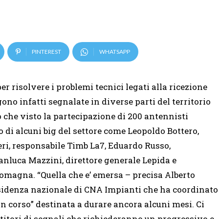
PINTEREST
WHATSAPP
 risolvere i problemi tecnici legati alla ricezione
ngono infatti segnalate in diverse parti del territorio
o che visto la partecipazione di 200 antennisti
 di alcuni big del settore come Leopoldo Bottero,
ri, responsabile Timb La7, Eduardo Russo,
luca Mazzini, direttore generale Lepida e
omagna. “Quella che e’ emersa – precisa Alberto
esidenza nazionale di CNA Impianti che ha coordinato
 in corso” destinata a durare ancora alcuni mesi. Ci
ttitori di segnali che richiederanno un progressivo e