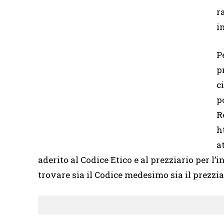
r
i
P
p
c
p
R
h
a
aderito al Codice Etico e al prezziario per l’i
trovare sia il Codice medesimo sia il prezzia