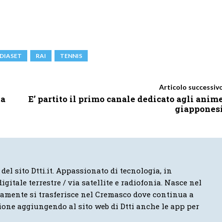
DIASET
RAI
TENNIS
Articolo successiv
ta
E’ partito il primo canale dedicato agli anim
giappones
 del sito Dtti.it. Appassionato di tecnologia, in
igitale terrestre / via satellite e radiofonia. Nasce nel
vamente si trasferisce nel Cremasco dove continua a
ione aggiungendo al sito web di Dtti anche le app per