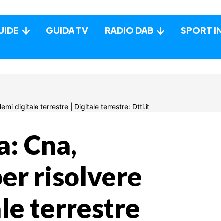
UIDE
GUIDA TV
RADIO DAB
SPORT I
: Cna,
er risolvere
le terrestre