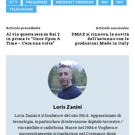
DTT
FREQUENZE
MEDIASET PREMIUM
RAI
SKY
TELEVISIONE
Articolo precedente
Articolo successivo
Al via questa sera su Rai 2
DMAX si rinnova, le novità
in prima tv “Once Upon A
dell’autunno con le
Time – C’era una volta”
produzioni Made in Italy
Loris Zanini
Loris Zanini è il fondatore del sito Dtti.it. Appassionato di
tecnologia, in particolare di televisione digitale terrestre /
via satellite e radiofonia. Nasce nel 1984 e Voghera e
successivamente si trasferisce nel Cremasco dove