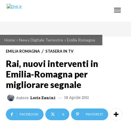
Home
News Digitale Terrestre
Emilia Romagna
EMILIA ROMAGNA
STASERA IN TV
Rai, nuovi interventi in
Emilia-Romagna per
migliorare segnale
18 Aprile 2011
Autore
Loris Zanini
FACEBOOK
X
PINTEREST