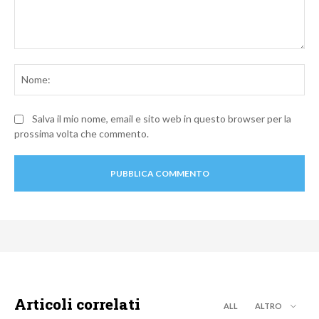
Commento:
No
Salva il mio nome, email e sito web in questo browser per la
prossima volta che commento.
Articoli correlati
ALL
ALTRO