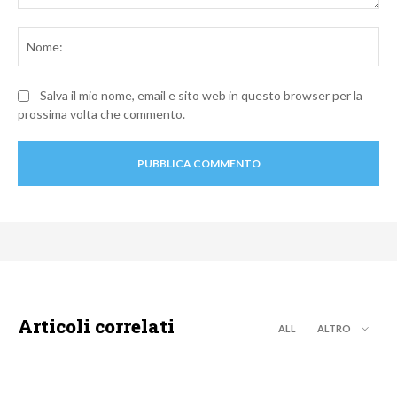
Commento:
No
Salva il mio nome, email e sito web in questo browser per la
prossima volta che commento.
Articoli correlati
ALL
ALTRO