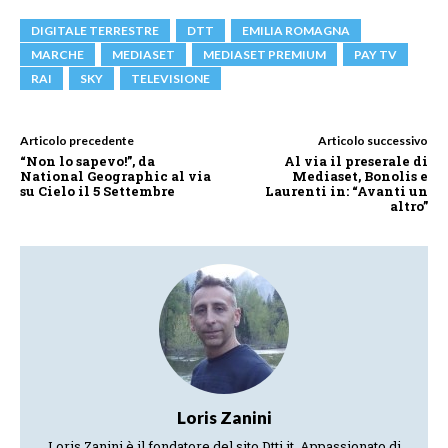
DIGITALE TERRESTRE
DTT
EMILIA ROMAGNA
MARCHE
MEDIASET
MEDIASET PREMIUM
PAY TV
RAI
SKY
TELEVISIONE
Articolo precedente
Articolo successivo
“Non lo sapevo!”, da
Al via il preserale di
National Geographic al via
Mediaset, Bonolis e
su Cielo il 5 Settembre
Laurenti in: “Avanti un
altro”
Loris Zanini
Loris Zanini è il fondatore del sito Dtti.it. Appassionato di