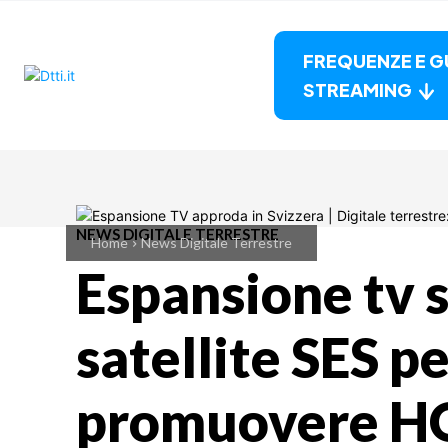
FREQUENZE E G
STREAMING
NEWS DIGITALE TERRESTRE
Home
News Digitale Terrestre
Espansione tv s
satellite SES p
promuovere HO