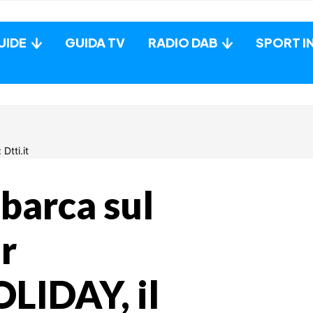
UIDE
GUIDA TV
RADIO DAB
SPORT I
barca sul
er
LIDAY, il