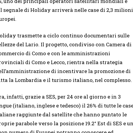
S, uno dei principali operatori satellitari mondiali e
l segnale di Holiday arriverà nelle case di 2,3 milioni
uropei.
oliday trasmette a ciclo continuo documentari sulle
ellezze del Lario. Il progetto, condiviso con Camera di
ommercio di Como e con le amministrazioni
rovinciali di Como e Lecco, rientra nella strategia
ell’amministrazione di incentivare la promozione di
utta la Lombardia e il turismo italiano, nel complesso.
ra, infatti, grazie a SES, per 24 ore al giorno e in 3
ingue (italiano, inglese e tedesco) il 26% di tutte le cas
taliane raggiunte dal satellite che hanno puntato le
roprie parabole verso la posizione 19.2° Est di SES e u
uon numero di Europei potranno conoscere ed