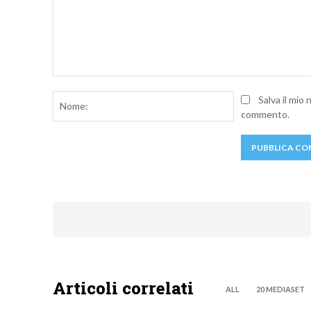
Commento:
Nome:
Salva il mio
commento.
Articoli correlati
ALL
20 MEDIASET