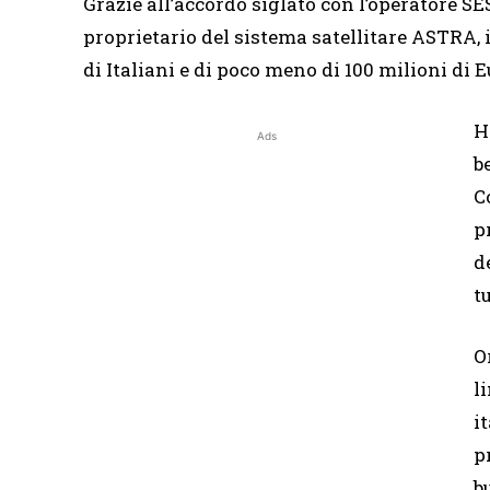
Grazie all’accordo siglato con l’operatore SE
proprietario del sistema satellitare ASTRA, i
di Italiani e di poco meno di 100 milioni di E
H
Ads
b
C
p
d
t
O
l
i
p
b