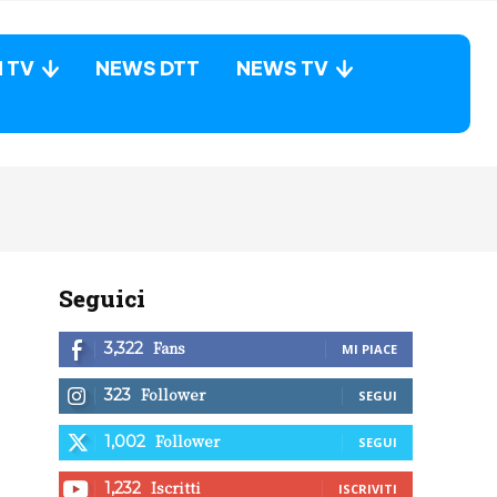
N TV
NEWS DTT
NEWS TV
Seguici
Fans
3,322
MI PIACE
Follower
323
SEGUI
Follower
1,002
SEGUI
Iscritti
1,232
ISCRIVITI