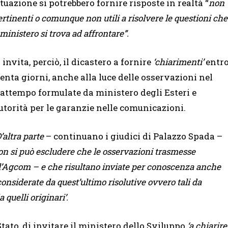
ituazione si potrebbero fornire risposte in realtà “
non
ertinenti o comunque non utili a risolvere le questioni che
 ministero si trova ad affrontare”.
i invita, perciò, il dicastero a fornire
‘chiarimenti’
entr
renta giorni, anche alla luce delle osservazioni nel
rattempo formulate da ministero degli Esteri e
utorità per le garanzie nelle comunicazioni.
’altra parte
– continuano i giudici di Palazzo Spada –
on si può escludere che le osservazioni trasmesse
ll’Agcom – e che risultano inviate per conoscenza anche
onsiderate da quest’ultimo risolutive ovvero tali da
 quelli originari’.
Stato, di invitare il ministero dello Sviluppo
‘a chiarire