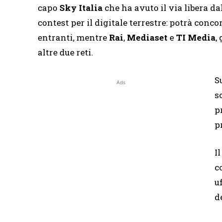
capo
Sky Italia
che ha avuto il via libera d
contest per il digitale terrestre: potrà concor
entranti, mentre
Rai
,
Mediaset
e
TI
Media
,
altre due reti.
S
Ads
s
p
p
I
c
u
d