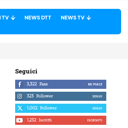
N TV
NEWS DTT
NEWS TV
Seguici
Fans
3,322
MI PIACE
Follower
323
SEGUI
Follower
1,002
SEGUI
Iscritti
1,232
ISCRIVITI