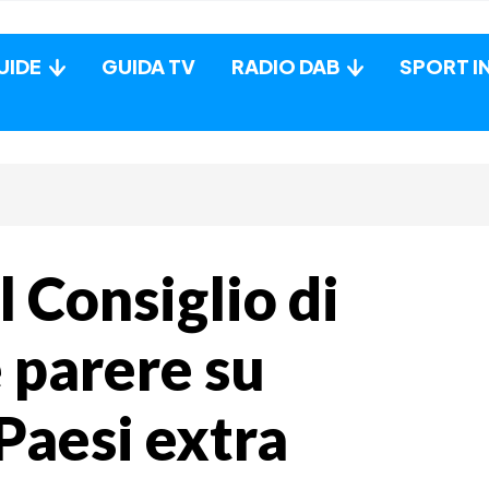
UIDE
GUIDA TV
RADIO DAB
SPORT I
l Consiglio di
 parere su
 Paesi extra