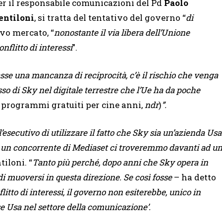
er il responsabile comunicazioni del Pd
Paolo
entiloni
, si tratta del tentativo del governo “
di
ovo mercato, “
nonostante il via libera dell’Unione
nflitto di interessi
”.
asse una mancanza di reciprocità, c’è il rischio che venga
esso di Sky nel digitale terrestre che l’Ue ha da poche
 programmi gratuiti per cine anni,
ndr
)
”.
’esecutivo di utilizzare il fatto che Sky sia un’azienda Usa
 di un concorrente di Mediaset ci troveremmo davanti ad u
tiloni. “
Tanto più perché, dopo anni che Sky opera in
di muoversi in questa direzione. Se così fosse
– ha detto
flitto di interessi, il governo non esiterebbe, unico in
se Usa nel settore della comunicazione’.