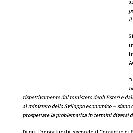
s
p
il
S
t
f
A
“D
n
rispettivamente dal ministero degli Esteri e da
al ministero dello Sviluppo economico – siano c
prospettare la problematica in termini diversi da
Di qui l’opportunità, secondo il Consiglio di 