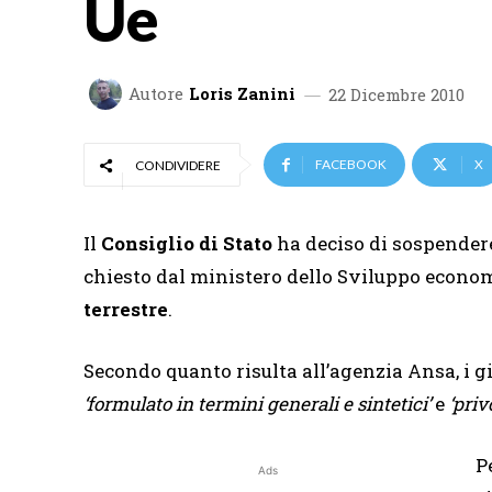
Ue
Autore
Loris Zanini
22 Dicembre 2010
FACEBOOK
X
CONDIVIDERE
Il
Consiglio di Stato
ha deciso di sospendere 
chiesto dal ministero dello Sviluppo economi
terrestre
.
Secondo quanto risulta all’agenzia Ansa, i g
‘formulato in termini generali e sintetici’
e
‘priv
P
Ads