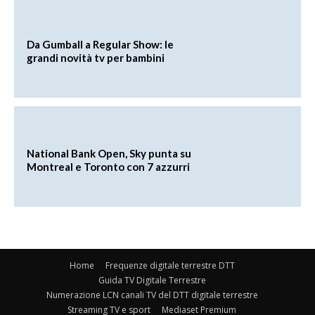
Da Gumball a Regular Show: le
grandi novità tv per bambini
National Bank Open, Sky punta su
Montreal e Toronto con 7 azzurri
Home
Frequenze digitale terrestre DTT
Guida TV Digitale Terrestre
Numerazione LCN canali TV del DTT digitale terrestre
Streaming TV e sport
Mediaset Premium