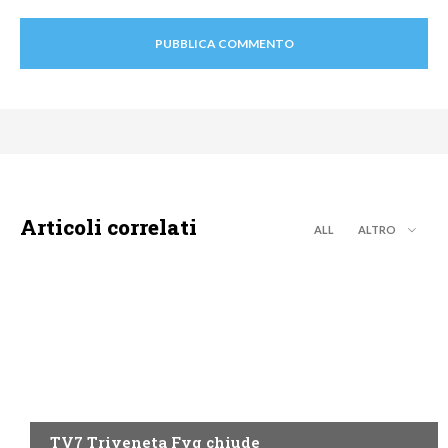
Articoli correlati
ALL
ALTRO
FRIULI VENEZIA GIULIA
TV7 Triveneta Fvg chiude