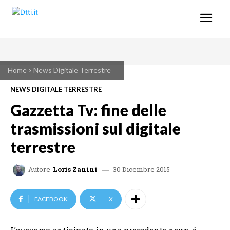
Home
News Digitale Terrestre
NEWS DIGITALE TERRESTRE
Gazzetta Tv: fine delle
trasmissioni sul digitale
terrestre
30 Dicembre 2015
Autore
Loris Zanini
FACEBOOK
X
L’avevamo anticipato in una precedente news, é