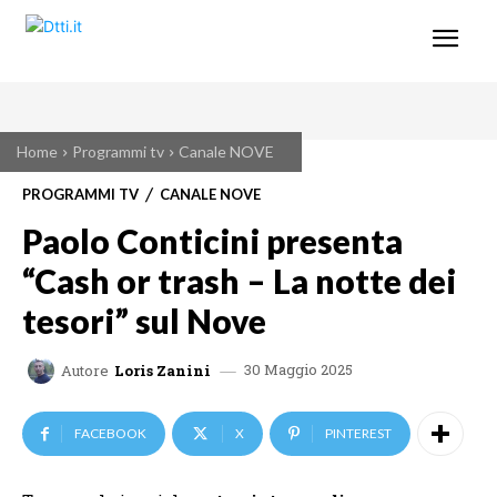
Home
Programmi tv
Canale NOVE
PROGRAMMI TV
CANALE NOVE
Paolo Conticini presenta
“Cash or trash – La notte dei
tesori” sul Nove
30 Maggio 2025
Autore
Loris Zanini
FACEBOOK
X
PINTEREST