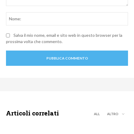
Commento:
No
Salva il mio nome, email e sito web in questo browser per la
prossima volta che commento.
Articoli correlati
ALL
ALTRO