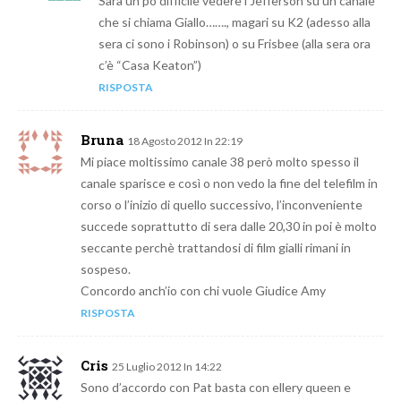
Sarà un pò difficile vedere i Jefferson su un canale
che si chiama Giallo……., magari su K2 (adesso alla
sera ci sono i Robinson) o su Frisbee (alla sera ora
c’è “Casa Keaton”)
RISPOSTA
Bruna
18 Agosto 2012 In 22:19
Mi piace moltissimo canale 38 però molto spesso il
canale sparisce e così o non vedo la fine del telefilm in
corso o l’inizio di quello successivo, l’inconveniente
succede soprattutto di sera dalle 20,30 in poi è molto
seccante perchè trattandosi di film gialli rimani in
sospeso.
Concordo anch’io con chi vuole Giudice Amy
RISPOSTA
Cris
25 Luglio 2012 In 14:22
Sono d’accordo con Pat basta con ellery queen e