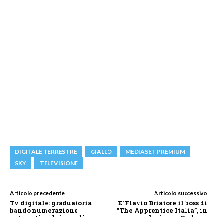
DIGITALE TERRESTRE
GIALLO
MEDIASET PREMIUM
SKY
TELEVISIONE
Articolo precedente
Articolo successivo
Tv digitale: graduatoria
E’ Flavio Briatore il boss di
bando numerazione
“The Apprentice Italia”, in