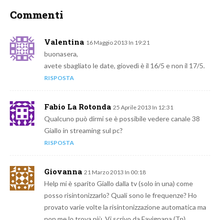
Commenti
Valentina
16 Maggio 2013 In 19:21
buonasera,
avete sbagliato le date, giovedì è il 16/5 e non il 17/5.
RISPOSTA
Fabio La Rotonda
25 Aprile 2013 In 12:31
Qualcuno può dirmi se è possibile vedere canale 38
Giallo in streaming sul pc?
RISPOSTA
Giovanna
21 Marzo 2013 In 00:18
Help mi è sparito Giallo dalla tv (solo in una) come
posso risintonizzarlo? Quali sono le frequenze? Ho
provato varie volte la risintonizzazione automatica ma
non me lo trova più. Vi scrivo da Favignana (Tp)