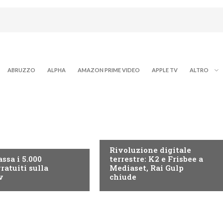
ABRUZZO
ALPHA
AMAZON PRIME VIDEO
APPLE TV
ALTRO
NEWS DIGITALE TERRESTRE
ITALE TERRESTRE
Rivoluzione digitale
ssa i 5.000
terrestre: K2 e Frisbee a
ratuiti sulla
Mediaset, Rai Gulp
v
chiude