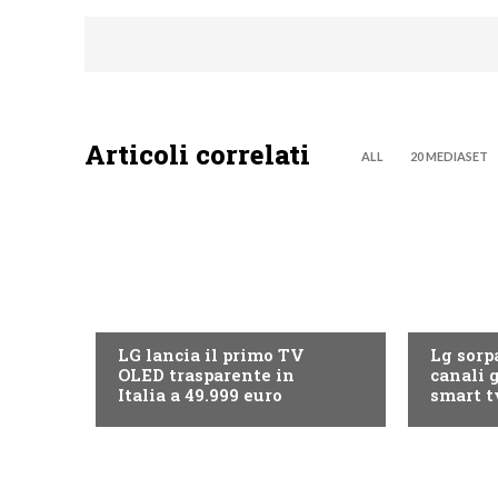
Articoli correlati
ALL
20 MEDIASET
NEWS DIGITALE TERRESTRE
NEWS DIG
LG lancia il primo TV
Lg sorpa
OLED trasparente in
canali g
Italia a 49.999 euro
smart t