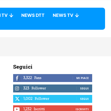
N TV
NEWS DTT
NEWS TV
Seguici
Fans
3,322
MI PIACE
Follower
323
SEGUI
Follower
1,002
SEGUI
Iscritti
1,232
ISCRIVITI