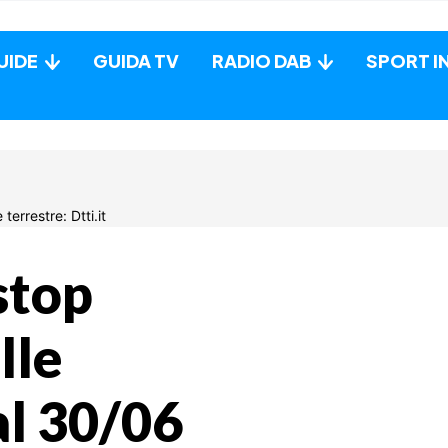
UIDE
GUIDA TV
RADIO DAB
SPORT I
stop
lle
al 30/06