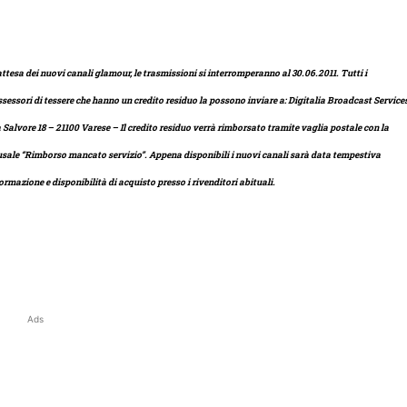
attesa dei nuovi canali glamour, le trasmissioni si interromperanno al 30.06.2011. Tutti i
sessori di tessere che hanno un credito residuo la possono inviare a: Digitalia Broadcast Service
 Salvore 18 – 21100 Varese – Il credito residuo verrà rimborsato tramite vaglia postale con la
sale “Rimborso mancato servizio”. Appena disponibili i nuovi canali sarà data tempestiva
ormazione e disponibilità di acquisto presso i rivenditori abituali.
Ads