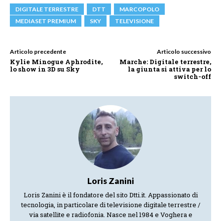
DIGITALE TERRESTRE
DTT
MARCOPOLO
MEDIASET PREMIUM
SKY
TELEVISIONE
Articolo precedente
Articolo successivo
Kylie Minogue Aphrodite,
Marche: Digitale terrestre,
lo show in 3D su Sky
la giunta si attiva per lo
switch-off
Loris Zanini
Loris Zanini è il fondatore del sito Dtti.it. Appassionato di
tecnologia, in particolare di televisione digitale terrestre /
via satellite e radiofonia. Nasce nel 1984 e Voghera e