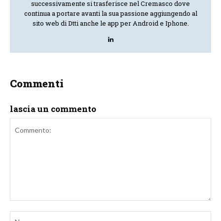
successivamente si trasferisce nel Cremasco dove
continua a portare avanti la sua passione aggiungendo al
sito web di Dtti anche le app per Android e Iphone.
Commenti
lascia un commento
Commento:
No