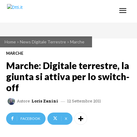
Home
News Digitale Terrestre
Marche
MARCHE
Marche: Digitale terrestre, la
giunta si attiva per lo switch-
off
12 Settembre 2011
Autore
Loris Zanini
FACEBOOK
X