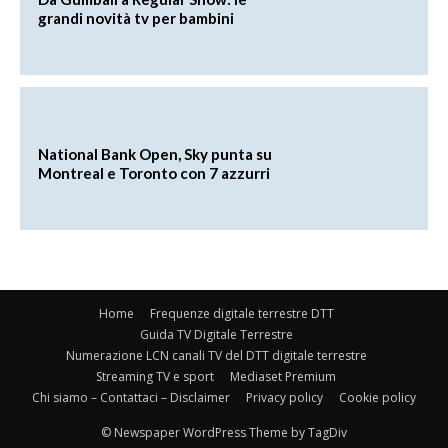
grandi novità tv per bambini
National Bank Open, Sky punta su
Montreal e Toronto con 7 azzurri
Home
Frequenze digitale terrestre DTT
Guida TV Digitale Terrestre
Numerazione LCN canali TV del DTT digitale terrestre
Streaming TV e sport
Mediaset Premium
Chi siamo – Contattaci – Disclaimer
Privacy policy
Cookie policy
© Newspaper WordPress Theme by TagDiv