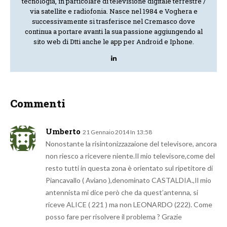
tecnologia, in particolare di televisione digitale terrestre /
via satellite e radiofonia. Nasce nel 1984 e Voghera e
successivamente si trasferisce nel Cremasco dove
continua a portare avanti la sua passione aggiungendo al
sito web di Dtti anche le app per Android e Iphone.
Commenti
Umberto
21 Gennaio 2014 In 13:58
Nonostante la risintonizzazaione del televisore, ancora
non riesco a ricevere niente.Il mio televisore,come del
resto tutti in questa zona è orientato sul ripetitore di
Piancavallo ( Aviano ),denominato CASTALDIA.,Il mio
antennista mi dice però che da quest’antenna, si
riceve ALICE ( 221 ) ma non LEONARDO (222). Come
posso fare per risolvere il problema ? Grazie