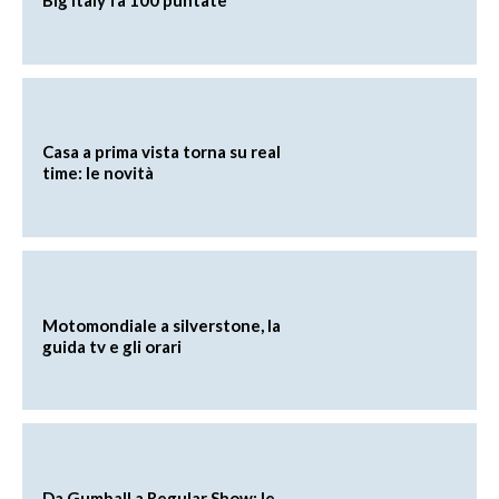
Big Italy fa 100 puntate
Casa a prima vista torna su real
time: le novità
Motomondiale a silverstone, la
guida tv e gli orari
Da Gumball a Regular Show: le