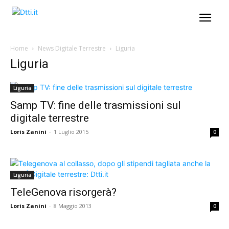
Home
News Digitale Terrestre
Liguria
Liguria
Liguria
Samp TV: fine delle trasmissioni sul
digitale terrestre
Loris Zanini
-
1 Luglio 2015
0
Liguria
TeleGenova risorgerà?
Loris Zanini
-
8 Maggio 2013
0