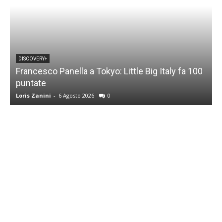
DISCOVERY+
Francesco Panella a Tokyo: Little Big Italy fa 100
puntate
C
Loris Zanini
-
6 Agosto 2026
0
L