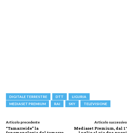
DIGITALE TERRESTRE
DTT
LIGURIA
MEDIASET PREMIUM
RAI
SKY
TELEVISIONE
Articolo precedente
Articolo successivo
“Tamarreide” la
Mediaset Premium, dal 1°
fenomenologia del tamarro
Luglio al via due nuovi