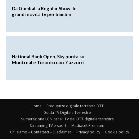
Da Gumball a Regular Show: le
grandi novità tv per bambini
National Bank Open, Sky punta su
Montreal e Toronto con 7 azzurri
Home
Frequenze digitale terrestre DTT
Guida TV Digitale Terrestre
Numerazione LCN canali TV del DTT digitale terrestre
Streaming TV e sport
Mediaset Premium
Chi siamo – Contattaci – Disclaimer
Privacy policy
Cookie policy