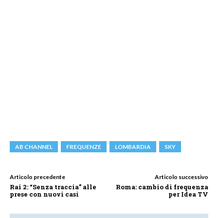
AB CHANNEL
FREQUENZE
LOMBARDIA
SKY
Articolo precedente
Articolo successivo
Rai 2: “Senza traccia” alle
Roma: cambio di frequenza
prese con nuovi casi
per Idea TV