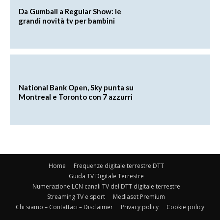
Da Gumball a Regular Show: le
grandi novità tv per bambini
National Bank Open, Sky punta su
Montreal e Toronto con 7 azzurri
Home
Frequenze digitale terrestre DTT
Guida TV Digitale Terrestre
Numerazione LCN canali TV del DTT digitale terrestre
Streaming TV e sport
Mediaset Premium
Chi siamo – Contattaci – Disclaimer
Privacy policy
Cookie policy