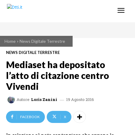
Home
News Digitale Terrestre
NEWS DIGITALE TERRESTRE
Mediaset ha depositato
l’atto di citazione centro
Vivendi
19 Agosto 2016
Autore
Loris Zanini
FACEBOOK
X
In relazione al noto contenzioso che oppone le