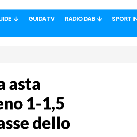
UIDE
GUIDA TV
RADIO DAB
SPORT I
a asta
no 1-1,5
asse dello