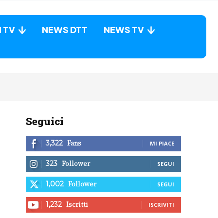
N TV
NEWS DTT
NEWS TV
Seguici
Fans
3,322
MI PIACE
Follower
323
SEGUI
Follower
1,002
SEGUI
Iscritti
1,232
ISCRIVITI