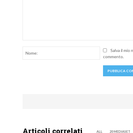
Commento:
Nome:
Salva il mio
commento.
Articoli correlati
ALL
20 MEDIASET