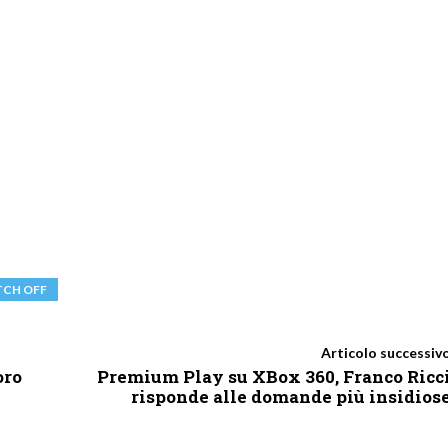
TCH OFF
Articolo successiv
oro
Premium Play su XBox 360, Franco Ricc
risponde alle domande più insidios