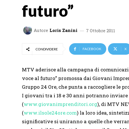
futuro”
Autore
Loris Zanini
7 Ottobre 2011
FACEBOOK
X
CONDIVIDERE
MTV aderisce alla campagna di comunicazi
voce al futuro” promossa dai Giovani Impren
Gruppo 24 Ore, che punta a raccogliere le pro
I giovani tra i 18 e 30 anni potranno inviare
(
www.giovanimprenditori.org
), di MTV NE
(
www.ilsole24ore.com
) la loro idea, sintet
significative si uniranno a quelle che verr