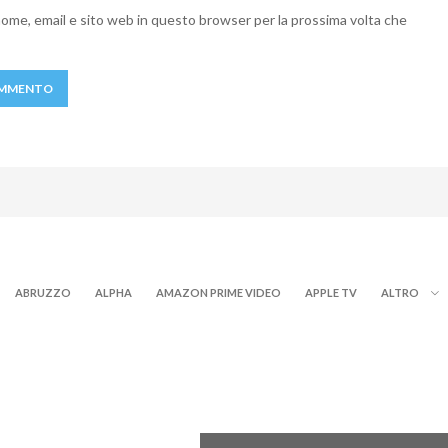
 nome, email e sito web in questo browser per la prossima volta che
ABRUZZO
ALPHA
AMAZON PRIME VIDEO
APPLE TV
ALTRO
NEWS DIGITALE TERRESTRE
ITALE TERRESTRE