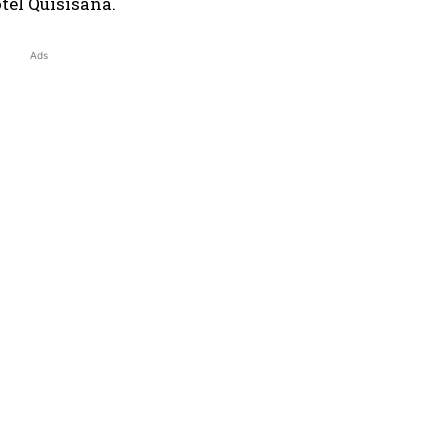
otel Quisisana.
Ads