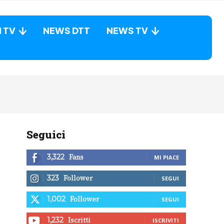
N TV
NEWS DTT
NEWS TV
Seguici
Fans
3,322
MI PIACE
Follower
323
SEGUI
Follower
1,002
SEGUI
Iscritti
1,232
ISCRIVITI