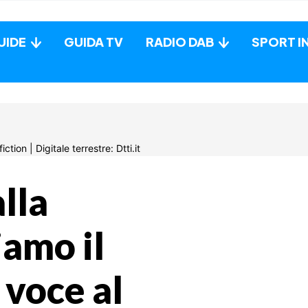
UIDE
GUIDA TV
RADIO DAB
SPORT I
lla
amo il
voce al