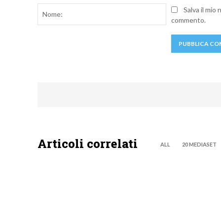
Nome:
Salva il mio
commento.
Articoli correlati
ALL
20 MEDIASET
NEWS DIGITALE TERRESTRE
NEWS DIG