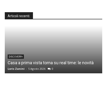
Articoli recenti:
DISCOVERY+
Casa a prima vista torna su real time: le novità
M
Loris Zanini
-
5 Agosto 2026
0
L