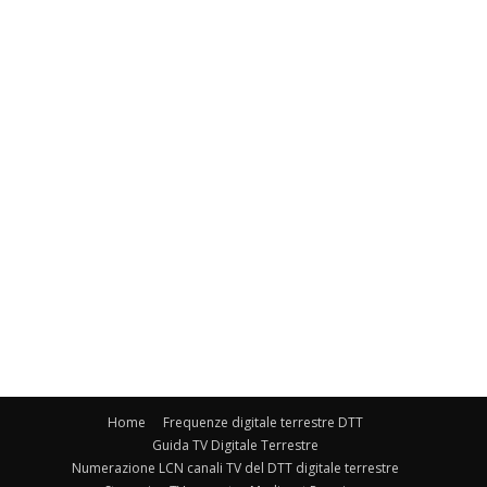
Home
Frequenze digitale terrestre DTT
Guida TV Digitale Terrestre
Numerazione LCN canali TV del DTT digitale terrestre