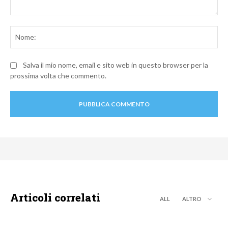
Commento:
No
Salva il mio nome, email e sito web in questo browser per la
prossima volta che commento.
Articoli correlati
ALL
ALTRO