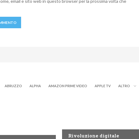
 nome, email e sito web in questo browser per la prossima volta che
ABRUZZO
ALPHA
AMAZON PRIME VIDEO
APPLE TV
ALTRO
NEWS DIGITALE TERRESTRE
ITALE TERRESTRE
Rivoluzione digitale