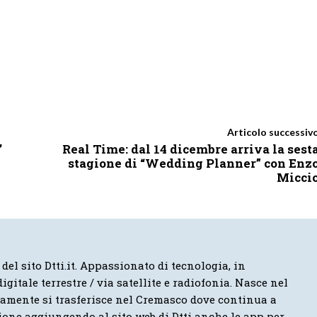
Articolo successiv
’
Real Time: dal 14 dicembre arriva la sest
stagione di “Wedding Planner” con Enz
Micci
 del sito Dtti.it. Appassionato di tecnologia, in
igitale terrestre / via satellite e radiofonia. Nasce nel
vamente si trasferisce nel Cremasco dove continua a
ione aggiungendo al sito web di Dtti anche le app per