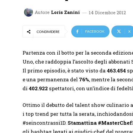
Autore
Loris Zanini
14 Dicembre 2012
FACEBOOK
X
CONDIVIDERE
Partenza con il botto per la seconda edizion
Uno, che raddoppia l’ascolto degli abbonati 
Il primo episodio, è stato visto da
463.454
sp
e una permanenza del
76%
, mentre la secon
di
402.922
spettatori, con un’indice di fedelt
Ottimo il debutto del talent show culinario
i top trend per tutta la serata, inchiodando
#seincontrassi1D.
Stamattina #
MasterChefI
gli hashtag legati ai giudici-chef del prog