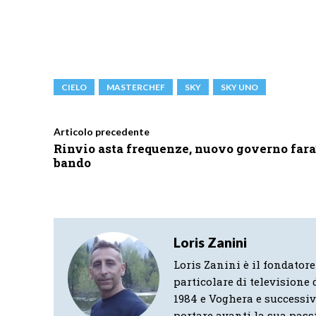
CIELO
MASTERCHEF
SKY
SKY UNO
Articolo precedente
Rinvio asta frequenze, nuovo governo fara
bando
Loris Zanini
Loris Zanini è il fondatore
particolare di televisione d
1984 e Voghera e successi
portare avanti la sua pass