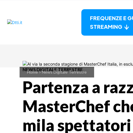
FREQUENZE E G
STREAMING
NEWS DIGITALE TERRESTRE
Home
News Digitale Terrestre
Partenza a raz
MasterChef che
mila spettator