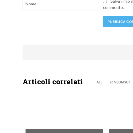
Nome:
Salva il mio
commento.
Articoli correlati
ALL
20 MEDIASET
NEWS DIGITALE TERRESTRE
NEWS DIG