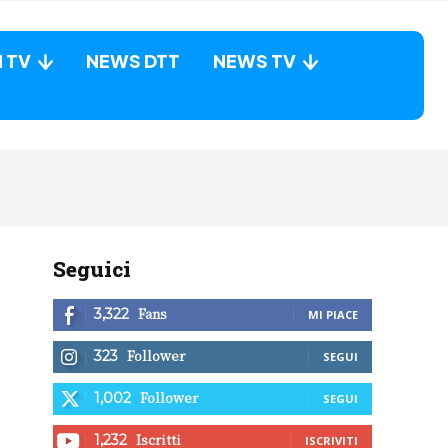
N TV
NEWS DTT
NEWS TV
Seguici
Fans
3,322
MI PIACE
Follower
323
SEGUI
Follower
1,002
SEGUI
Iscritti
1,232
ISCRIVITI