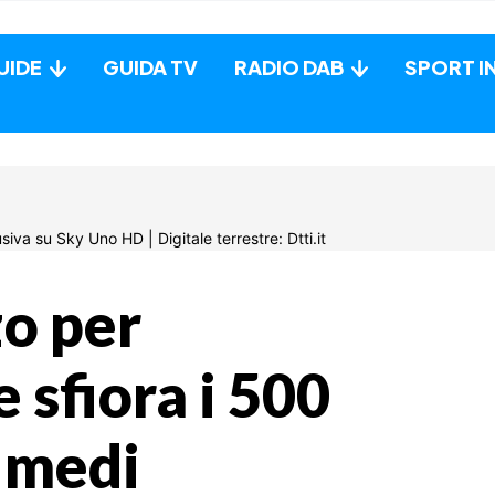
UIDE
GUIDA TV
RADIO DAB
SPORT I
zo per
 sfiora i 500
i medi