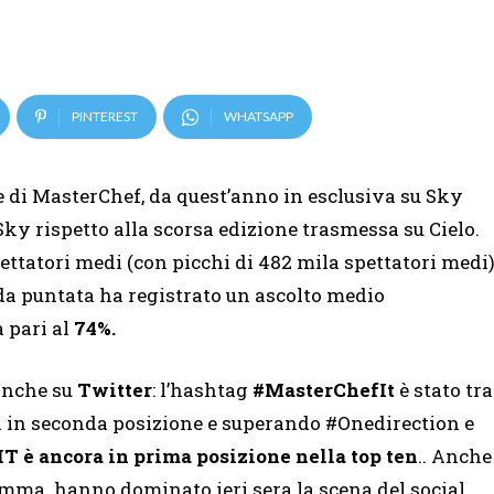
PINTEREST
WHATSAPP
e di MasterChef, da quest’anno in esclusiva su Sky
Sky rispetto alla scorsa edizione trasmessa su Cielo.
ettatori medi (con picchi di 482 mila spettatori medi
da puntata ha registrato un ascolto medio
à pari al
74%.
 anche su
Twitter
: l’hashtag
#MasterChefIt
è stato tra
si in seconda posizione e superando #Onedirection e
T è ancora in prima posizione nella top ten
.. Anche
ramma hanno dominato ieri sera la scena del social