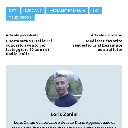
DTT
EUROPA 7
MEDIASET PREMIUM
SKY
TELEVISIONE
Articolo precedente
Articolo successivo
Questa sera su Italia 1 il
Mediaset: favorito
concerto evento per
sequestro di attrezzature
festeggiare 30 anni di
contraffatte
Radio Italia
Loris Zanini
Loris Zanini è il fondatore del sito Dtti.it. Appassionato di
tecnologia, in particolare di televisione digitale terrestre /