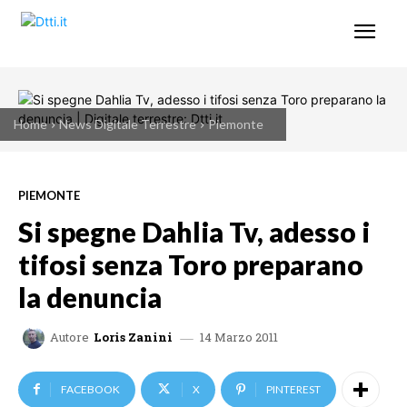
Home
News Digitale Terrestre
Piemonte
PIEMONTE
Si spegne Dahlia Tv, adesso i
tifosi senza Toro preparano
la denuncia
14 Marzo 2011
Autore
Loris Zanini
FACEBOOK
X
PINTEREST