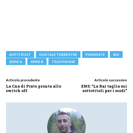
ANTITRUST
DIGITALE TERRESTRE
PIEMONTE
RAI
SERIE A
SERIE B
TELEVISIONE
Articolo precedente
Articolo successivo
La Cna di Prato pronta allo
ENS: “La Rai taglia sui
switch off
sottotitoli per i sordi”