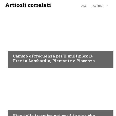
Articoli correlati
ALL
ALTRO
EMILIA ROMAGNA
Cambio di frequenza per il multiplex D-
Free in Lombardia, Piemonte e Piacenza
PIEMONTE
Fine delle trasmissioni per 4 tv storiche