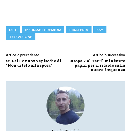
DTT
MEDIASET PREMIUM
PIRATERIA
SKY
TELEVISIONE
Articolo precedente
Articolo successivo
Su LeiTv nuovo episodio di
Europa 7 al Tar: il ministero
“Non ditelo alla sposa”
paghi per il ritardo sulla
nuova frequenza