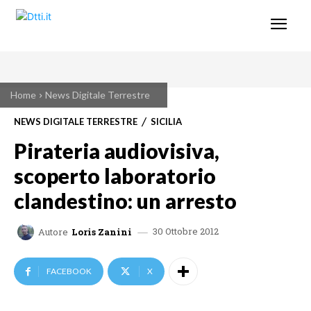
Home
News Digitale Terrestre
NEWS DIGITALE TERRESTRE
SICILIA
Pirateria audiovisiva,
scoperto laboratorio
clandestino: un arresto
30 Ottobre 2012
Autore
Loris Zanini
FACEBOOK
X