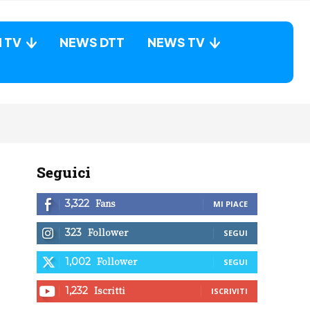
N TV
NEWS DTT
NEWS TV
Seguici
Fans
3,322
MI PIACE
Follower
323
SEGUI
Follower
1,002
SEGUI
Iscritti
1,232
ISCRIVITI