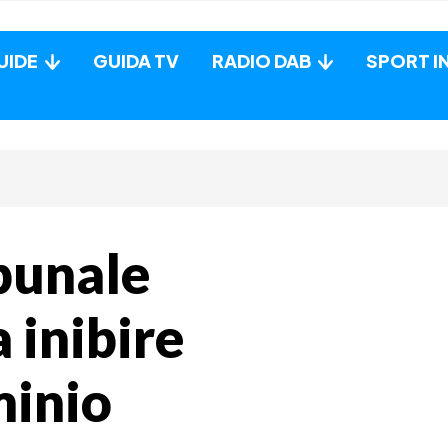
UIDE
GUIDA TV
RADIO DAB
SPORT I
ibunale
 inibire
minio