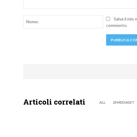
Commento:
Nome:
Salva il mio
commento.
Articoli correlati
ALL
20 MEDIASET