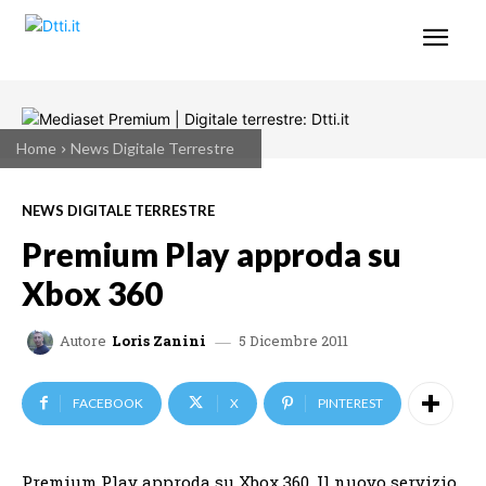
Home
News Digitale Terrestre
NEWS DIGITALE TERRESTRE
Premium Play approda su
Xbox 360
5 Dicembre 2011
Autore
Loris Zanini
FACEBOOK
X
PINTEREST
Premium Play approda su Xbox 360. Il nuovo servizio