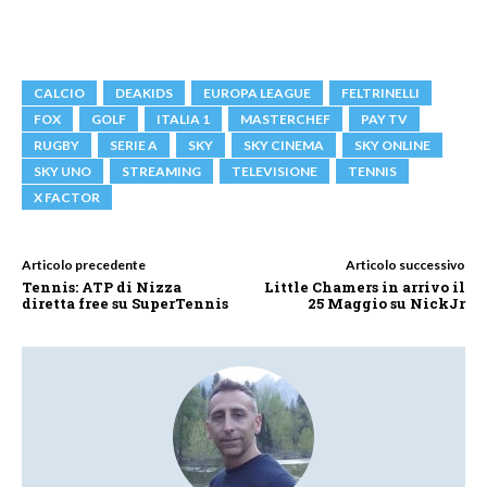
CALCIO
DEAKIDS
EUROPA LEAGUE
FELTRINELLI
FOX
GOLF
ITALIA 1
MASTERCHEF
PAY TV
RUGBY
SERIE A
SKY
SKY CINEMA
SKY ONLINE
SKY UNO
STREAMING
TELEVISIONE
TENNIS
X FACTOR
Articolo precedente
Articolo successivo
Tennis: ATP di Nizza
Little Chamers in arrivo il
diretta free su SuperTennis
25 Maggio su NickJr