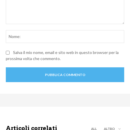
Commento:
No
Salva il mio nome, email e sito web in questo browser per la
prossima volta che commento.
Articoli correlati
ALL
ALTRO