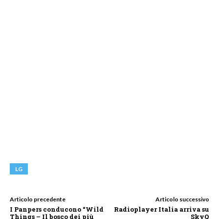
LG
Articolo precedente
Articolo successivo
I Panpers conducono “Wild
Radioplayer Italia arriva su
Things – Il bosco dei più
SkyQ