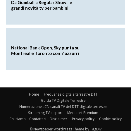
Da Gumball a Regular Show: le
grandi novità tv per bambini
National Bank Open, Sky punta su
Montreal e Toronto con 7 azzurri
Home
Frequenze digitale terrestre DTT
Guida TV Digitale Terrestre
Numerazione LCN canali TV del DTT digitale terrestre
Streaming TV e sport
Mediaset Premium
Chi siamo – Contattaci – Disclaimer
Privacy policy
Cookie policy
© Newspaper WordPress Theme by TagDiv