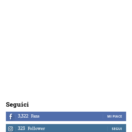
Seguici
Fans
3,322
MI PIACE
Follower
323
SEGUI