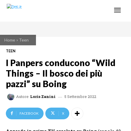
Home
Teen
TEEN
I Panpers conducono “Wild
Things – Il bosco dei più
pazzi” su Boing
5 Settembre 2022
Autore
Loris Zanini
FACEBOOK
X
Approda in prima TV assoluta
su Boing
(canale 40