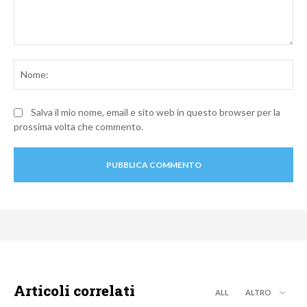
Commento:
No
Salva il mio nome, email e sito web in questo browser per la
prossima volta che commento.
Articoli correlati
ALL
ALTRO